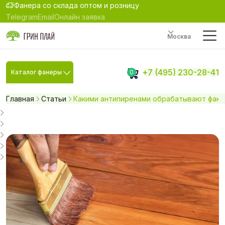
Фанера со склада оптом и розницу
Telegram
Email
Онлайн заявка
Москва
+7 (495) 230-28-41
Каталог фанеры
0
Главная
Статьи
Какими антипиренами обрабатывают фане