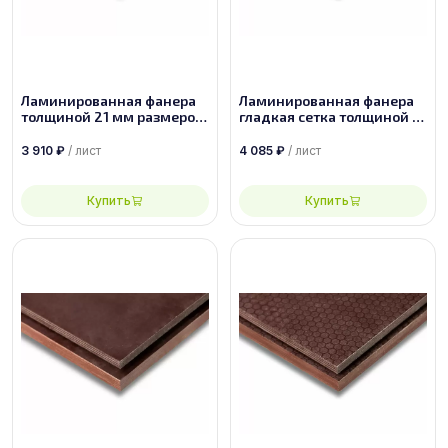
Ламинированная фанера
Ламинированная фанера
толщиной 21 мм размером
гладкая сетка толщиной 21
2500х1250, сорт 1/1
мм размером 2500х1250,
сорт 1/1
3 910
₽
/ лист
4 085
₽
/ лист
Купить
Купить