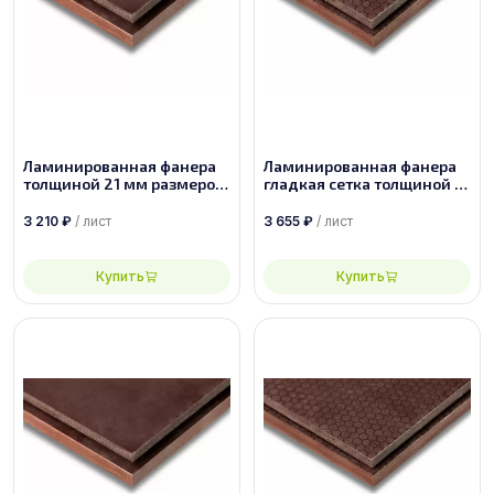
Ламинированная фанера
Ламинированная фанера
толщиной 21 мм размером
гладкая сетка толщиной 21
2440х1220, сорт 1/1
мм размером 2440х1220,
сорт 1/1
3 210
₽
/ лист
3 655
₽
/ лист
Купить
Купить