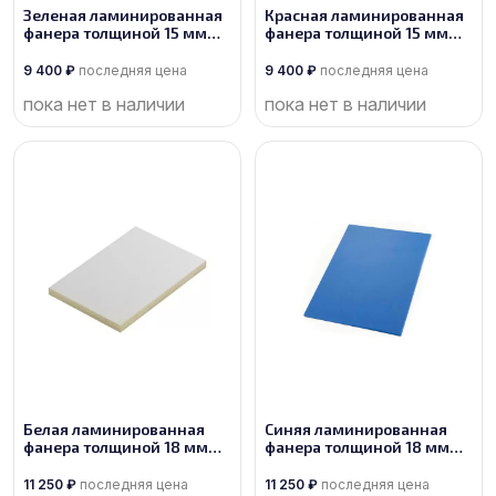
Зеленая ламинированная
Красная ламинированная
фанера толщиной 15 мм
фанера толщиной 15 мм
размером 2500х1250, сорт
размером 2500х1250, сорт
1/1
1/1
9 400
₽
последняя цена
9 400
₽
последняя цена
пока нет в наличии
пока нет в наличии
Белая ламинированная
Синяя ламинированная
фанера толщиной 18 мм
фанера толщиной 18 мм
размером 2500х1250, сорт
размером 2500х1250, сорт
1/1
1/1
11 250
₽
последняя цена
11 250
₽
последняя цена