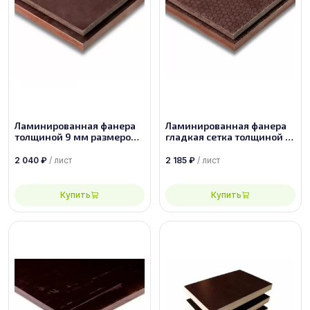
Ламинированная фанера
Ламинированная фанера
толщиной 9 мм размером
гладкая сетка толщиной 9
2440х1220, сорт 1/1
мм размером 2440х1220,
сорт 1/1
2 040
₽
/ лист
2 185
₽
/ лист
Купить
Купить